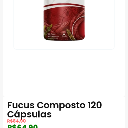
Fucus Composto 120
Cápsulas
R$
84,90
R$
64,90