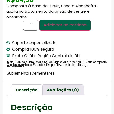
Composto à base de Fucus, Sene e Alcachofra,
auxilia no tratamento da prisão de ventre e
obesidade.
Adicionar ao carrinho
Suporte especializado
Compra 100% segura
Frete Grátis Região Central de BH
Início
/
Saúde e Bem Estar
/
Saúde Digestiva e Intestinal
/ Fucus Composto
Categorias
,
Saúde Digestiva e Intestinal
120 Cápsulas
Suplementos Alimentares
Descrição
Avaliações (0)
Descrição