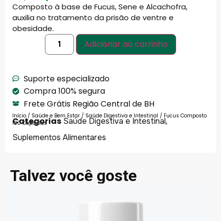
Composto à base de Fucus, Sene e Alcachofra,
auxilia no tratamento da prisão de ventre e
obesidade.
Adicionar ao carrinho
Suporte especializado
Compra 100% segura
Frete Grátis Região Central de BH
Início
/
Saúde e Bem Estar
/
Saúde Digestiva e Intestinal
/ Fucus Composto
Categorias
,
Saúde Digestiva e Intestinal
120 Cápsulas
Suplementos Alimentares
Talvez você goste