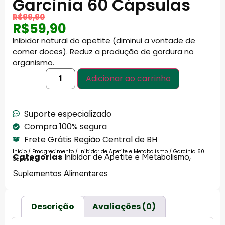
Garcinia 60 Cápsulas
R$
99,90
R$
59,90
I
nibidor natural do apetite (diminui a vontade de
comer doces). Reduz a produção de gordura no
organismo.
Adicionar ao carrinho
Suporte especializado
Compra 100% segura
Frete Grátis Região Central de BH
Início
/
Emagrecimento
/
Inibidor de Apetite e Metabolismo
/ Garcinia 60
Categorias
,
Inibidor de Apetite e Metabolismo
Cápsulas
Suplementos Alimentares
Descrição
Avaliações (0)