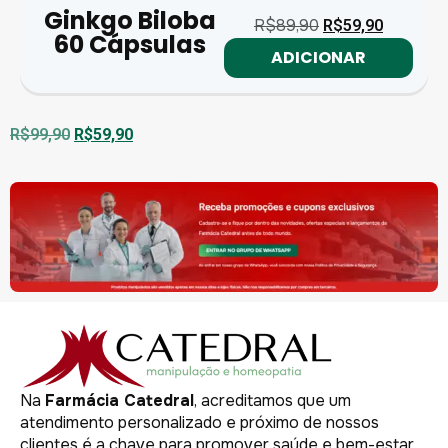
Ginkgo Biloba
R$
89,90
R$
59,90
60 Cápsulas
ADICIONAR
R$
99,90
R$
59,90
Na
Farmácia Catedral
, acreditamos que um
atendimento personalizado e próximo de nossos
clientes é a chave para promover saúde e bem-estar