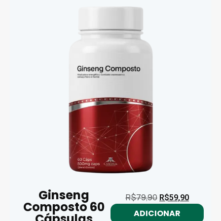
Ginseng
R$
79,90
R$
59,90
Composto 60
ADICIONAR
Cápsulas