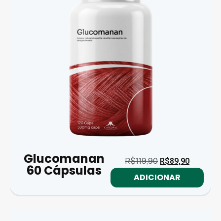
Glucomanan
R$
119,90
R$
89,90
60 Cápsulas
ADICIONAR