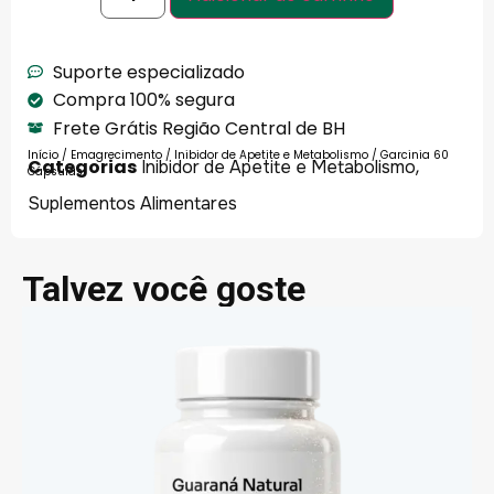
Suporte especializado
Compra 100% segura
Frete Grátis Região Central de BH
Início
/
Emagrecimento
/
Inibidor de Apetite e Metabolismo
/ Garcinia 60
Categorias
,
Inibidor de Apetite e Metabolismo
Cápsulas
Suplementos Alimentares
Talvez você goste