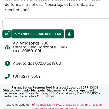
de forma mais eficaz. Nossa loja está pronta para
receber você.
0
MANIPULE SUAS RECEITAS
Av. Amazonas, 730
Centro, Belo Horizonte – MG
CEP: 30180-001
Aberto das 07:00 às 19:00
(31) 3271-5509
Farmacêutica Responsável:
Maria José Lacerda | CRF: 10031
Objeto Licenciado: Manipular, Dispensar – Proibida reprodução
parcial ou total.
R. dos Tamóios, 529, Via Whatsapp, 31 – 99916,1152 –
Centro, Belo Horizonte – MG, 30120-050
Site Otimizado por:
Agência Digital HGX Criação de Sites BH
Criação de
Landing Pages
e
Marketing Digital