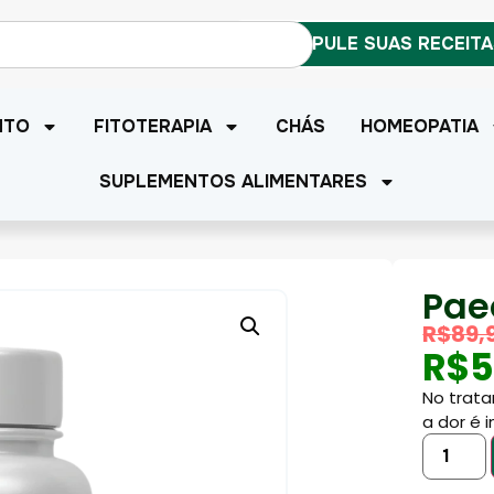
MANIPULE SUAS RECEIT
NTO
FITOTERAPIA
CHÁS
HOMEOPATIA
SUPLEMENTOS ALIMENTARES
Pae
R$
89,
R$
5
No trat
a dor é 