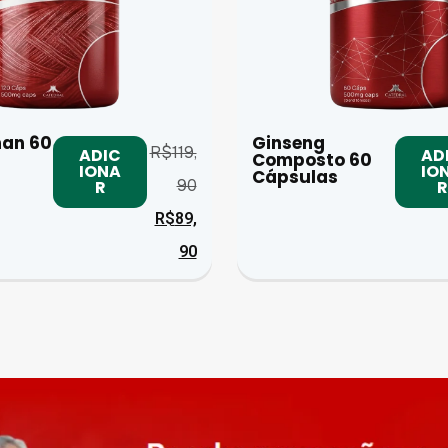
an 60
Ginseng
R$
119,
ADIC
AD
Composto 60
IONA
IO
Cápsulas
90
R
R
R$
89,
90