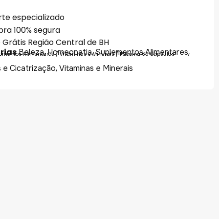
te especializado
ra 100% segura
 Grátis Região Central de BH
rias
,
,
,
Beleza
Homeopatia
Suplementos Alimentares
ementos Alimentares
/
Vitaminas e Minerais
/ Paeonia 60 Cápsulas
,
 e Cicatrização
Vitaminas e Minerais