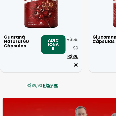
Guaraná
Glucoman
R$
59,
ADIC
Natural 60
Cápsulas
IONA
Cápsulas
90
R
R$
39,
90
R$
89,90
R$
59,90