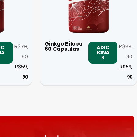
Ginkgo Biloba
R$
79,
R$
89,
IC
ADIC
60 Cápsulas
NA
IONA
90
90
R
R$
59,
R$
59,
90
90