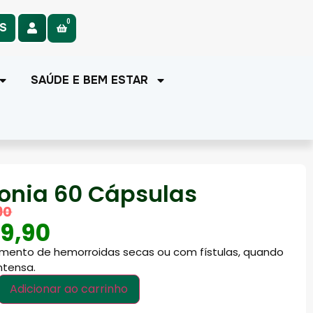
0
AS
SAÚDE E BEM ESTAR
onia 60 Cápsulas
90
9,90
amento de hemorroidas secas ou com fístulas, quando
intensa.
Adicionar ao carrinho