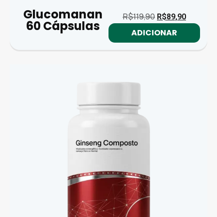
Glucomanan
R$
119,90
R$
89,90
60 Cápsulas
ADICIONAR