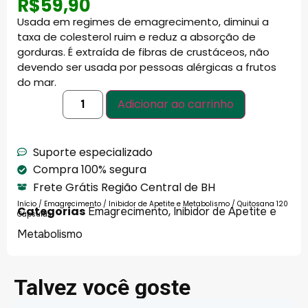
R$
59,90
Usada em regimes de emagrecimento, diminui a
taxa de colesterol ruim e reduz a absorção de
gorduras. É extraída de fibras de crustáceos, não
devendo ser usada por pessoas alérgicas a frutos
do mar.
Adicionar ao carrinho
Suporte especializado
Compra 100% segura
Frete Grátis Região Central de BH
Início
/
Emagrecimento
/
Inibidor de Apetite e Metabolismo
/ Quitosana 120
Categorias
,
Emagrecimento
Inibidor de Apetite e
Cápsulas
Metabolismo
Talvez você goste