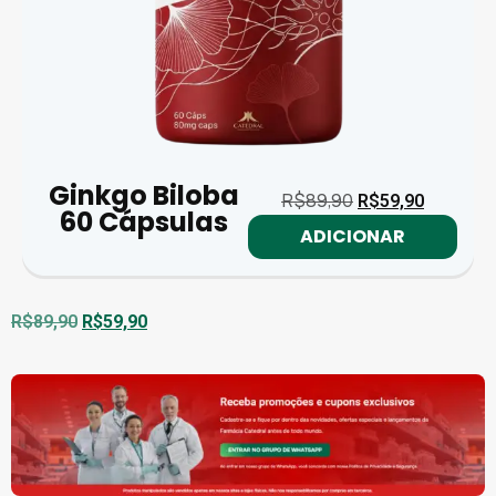
Ginkgo Biloba
R$
89,90
R$
59,90
60 Cápsulas
ADICIONAR
R$
89,90
R$
59,90