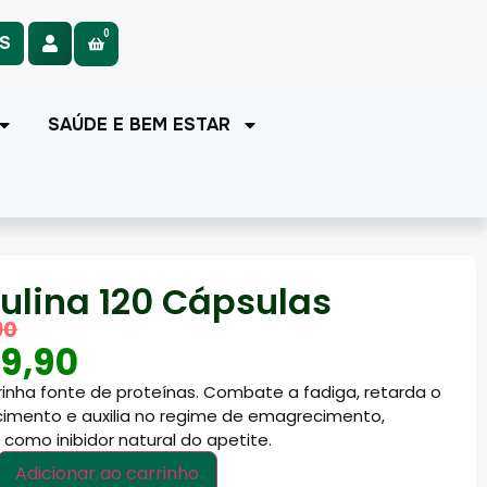
0
AS
SAÚDE E BEM ESTAR
rulina 120 Cápsulas
90
9,90
inha fonte de proteínas. Combate a fadiga, retarda o
imento e auxilia no regime de emagrecimento,
como inibidor natural do apetite.
Adicionar ao carrinho