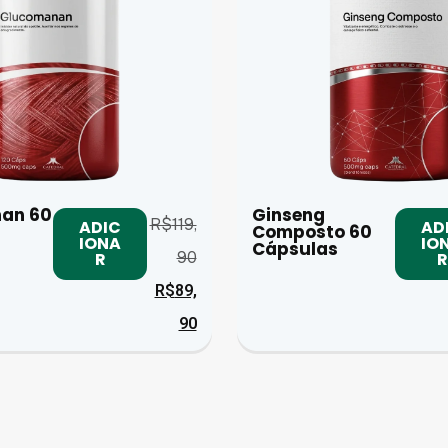
an 60
Ginseng
R$
119,
ADIC
AD
Composto 60
IONA
IO
Cápsulas
90
R
R
R$
89,
90