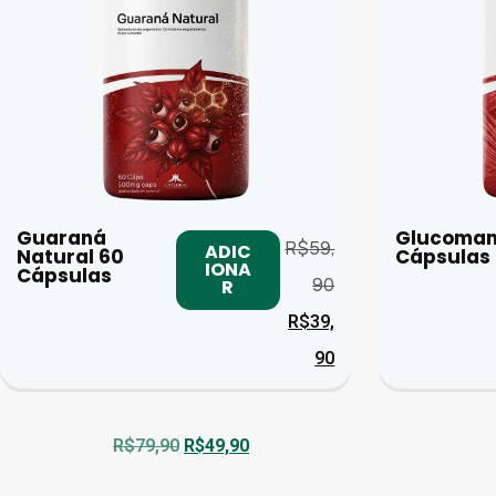
Guaraná
Glucoman
R$
59,
ADIC
Natural 60
Cápsulas
IONA
Cápsulas
90
R
R$
39,
90
R$
79,90
R$
49,90