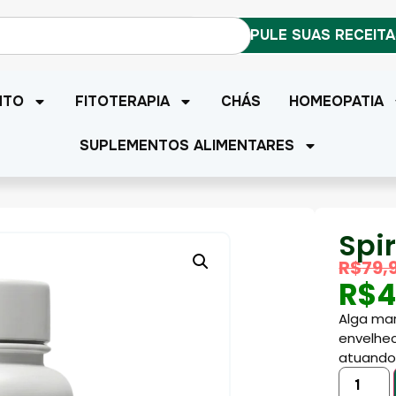
MANIPULE SUAS RECEIT
NTO
FITOTERAPIA
CHÁS
HOMEOPATIA
SUPLEMENTOS ALIMENTARES
Spi
R$
79,
R$
4
Alga mar
envelhec
atuando 