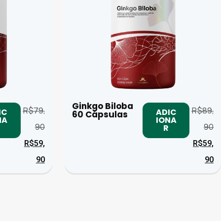
Ginkgo Biloba
R$
79,
R$
89,
IC
ADIC
60 Cápsulas
NA
IONA
90
90
R
R$
59,
R$
59,
90
90