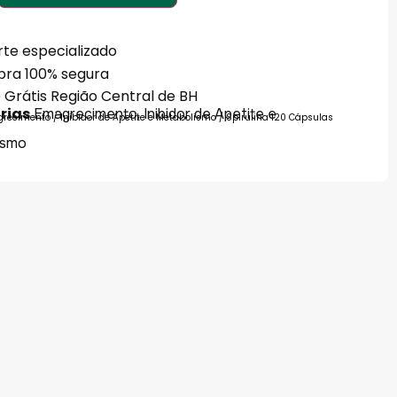
te especializado
ra 100% segura
 Grátis Região Central de BH
rias
,
Emagrecimento
Inibidor de Apetite e
recimento
/
Inibidor de Apetite e Metabolismo
/ Spirulina 120 Cápsulas
ismo