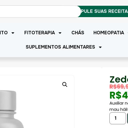
MANIPULE SUAS RECEIT
NTO
FITOTERAPIA
CHÁS
HOMEOPATIA
SUPLEMENTOS ALIMENTARES
Zed
R$
69,
R$
4
Auxiliar
mau háli