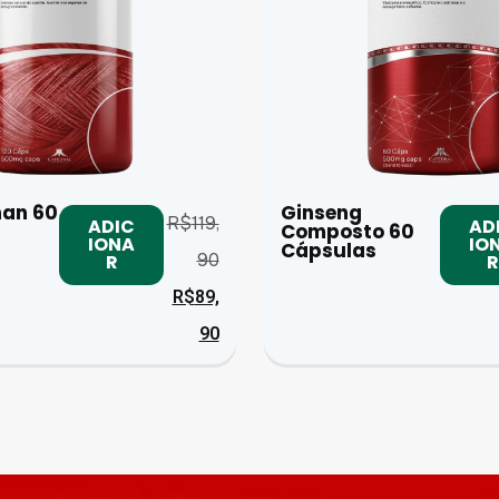
an 60
Ginseng
R$
119,
ADIC
AD
Composto 60
IONA
IO
Cápsulas
90
R
R
R$
89,
90