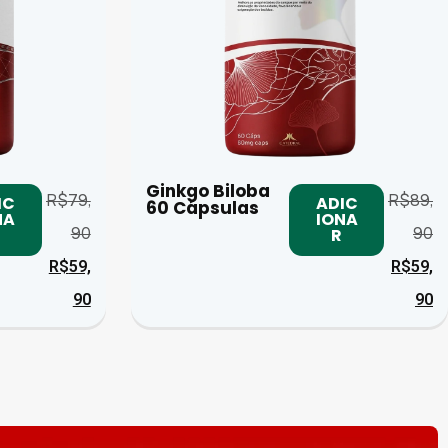
Ginkgo Biloba
R$
79,
R$
89,
IC
ADIC
60 Cápsulas
NA
IONA
90
90
R
R$
59,
R$
59,
90
90