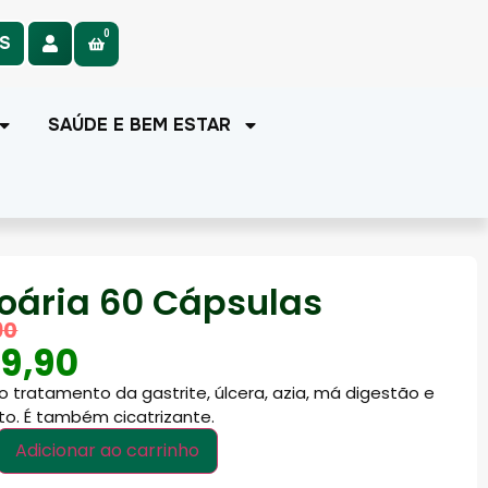
0
AS
SAÚDE E BEM ESTAR
oária 60 Cápsulas
90
9,90
 no tratamento da gastrite, úlcera, azia, má digestão e
to. É também cicatrizante.
Adicionar ao carrinho