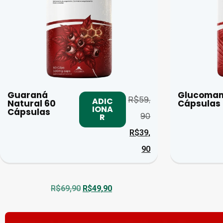
Guaraná
Glucoman
R$
59,
ADIC
Natural 60
Cápsulas
IONA
Cápsulas
90
R
R$
39,
90
R$
69,90
R$
49,90